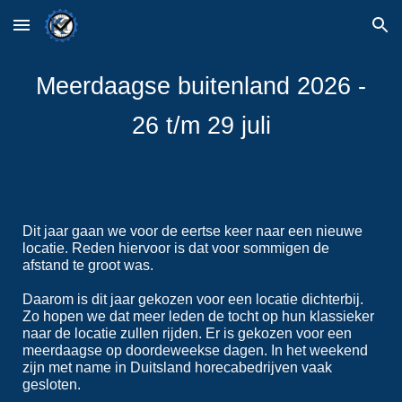
Skip to main content
Skip to navigation
Meerdaagse buitenland
202
6
-
2
6
t/m
2
9
juli
Dit jaar g
aa
n we voor de
eertse keer naar een nieuwe
locatie. Reden hiervoor is dat voor sommigen de
afstand te groot was.
Daarom is dit jaar gekozen voor een locatie dichterbij.
Zo hopen we dat meer leden de tocht op hun klassieker
naar de locatie zullen rijden. Er is gekozen voor een
meerdaagse op doordeweekse dagen. In het weekend
zijn met name in Duitsland horecabedrijven vaak
gesloten.