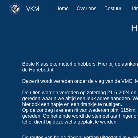
VKM
Home
Over ons
Bestuur
Lid
Sk
H
Beste Klassieke motorliefhebbers. Hier bij de aank
de Hunebedrit.
Deze rit wordt verreden onder de vlag van de VMC. M
De ritten worden verreden op zaterdag 21-6-2024 en
gereden waarin we altijd een leuk adres aandoen. Wel
hier ook een hapje en een drankje te nuttigen.
Op de zondag is er een rit van wederom plm. 115km. D
gereden. Op het einde wordt de stempelkaart ingenom
teller dient bij deze wel afgeplakt te worden.
De routes van beide dagen worden uitgezet d.m.v. bor