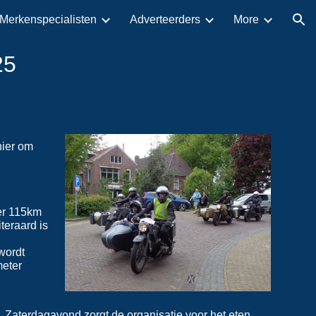
Merkenspecialisten
Adverteerders
More
ion
25
hier om
er 115km
teraard is
wordt
meter
. Zaterdagavond zorgt de organisatie voor het eten,