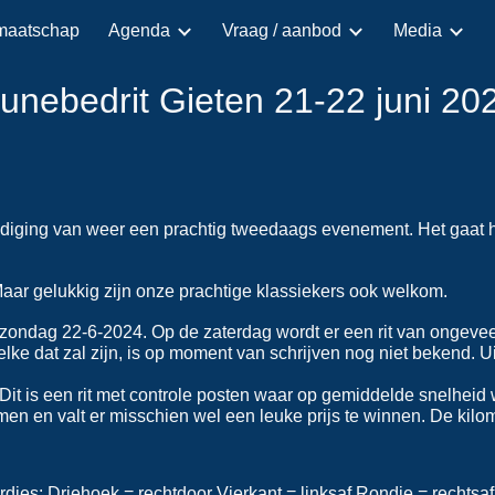
maatschap
Agenda
Vraag / aanbod
Media
ip to main content
Skip to navigat
unebedrit Gieten 21-22 juni 20
ondiging van weer een prachtig tweedaags evenement. Het gaat 
aar gelukkig zijn onze prachtige klassiekers ook welkom.
 zondag 22-6-2024. Op de zaterdag wordt er een rit van ongeve
ke dat zal zijn, is op moment van schrijven nog niet bekend. Ui
it is een rit met controle posten waar op gemiddelde snelheid 
en en valt er misschien wel een leuke prijs te winnen. De kilo
djes: Driehoek = rechtdoor Vierkant = linksaf Rondje = rechtsaf